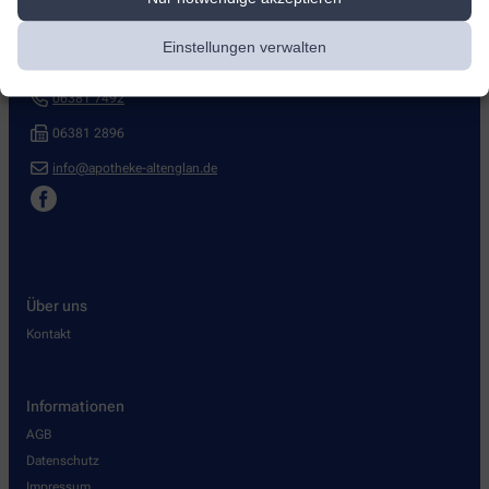
Florian-Apotheke
Einstellungen verwalten
Bahnhofstr. 34
,
66885
Altenglan
06381 7492
06381 2896
info@apotheke-altenglan.de
Über uns
Kontakt
Informationen
AGB
Datenschutz
Impressum