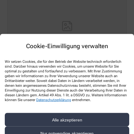
Cookie-Einwilligung verwalten
Wir setzen Cookies, die für den Betrieb der Website technisch erforderlich
Hello world!
sind. Darüber hinaus verwenden wir Cookies, um unsere Website für Sie
optimal zu gestalten und fortlaufend zu verbessern. Mit Ihrer Zustimmung
geben wir Informationen zu Ihrer Verwendung unserer Website auch an
Welcome to WordPress on Azure Sites. This is your first
Drittanbieter weiter. Soweit dabei Daten in Ländern verarbeitet werden, in
post. Edit or delete it, then start writing!
denen kein angemessenes Datenschutzniveau besteht, stimmen Sie mit Ihrer
Einwilligung zur Nutzung dieser Dienste auch der Verarbeitung Ihrer Daten in
Mehr Lesen
diesen Ländern gem. Artikel 49 Abs. 1 lit. a DSGVO zu. Weitere Informationen
können Sie unserer
Datenschutzerklärung
entnehmen.
Alle akzeptieren
Kontakt
Nur notwendige akzeptieren